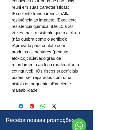
condições extremas de uso, pois 
reuni em suas características: 
ïExcelente transparência; ïAlta 
resistência ao impacto; ïExcelente 
resistência química; ïDe 15 a 20 
vezes mais resistente que o acrílico 
(não quebra como o acrílico); 
ïAprovado para contato com 
produtos alimentares (produto 
atóxico); ïElevado grau de 
retardamento ao fogo (material auto-
extinguível); ïOs riscos superficiais 
podem ser reparados com uma 
pistola de ar quente; ïExcelente 
maleabilidade
Receba nossas promoções