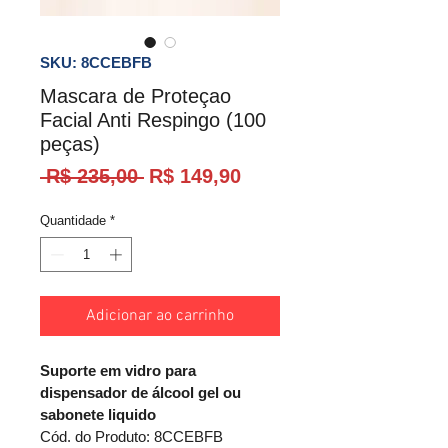
SKU: 8CCEBFB
Mascara de Proteçao
Facial Anti Respingo (100
peças)
Preço
Preço
 R$ 235,00 
R$ 149,90
normal
promocional
Quantidade
*
Adicionar ao carrinho
Suporte em vidro para 
dispensador de álcool gel ou 
sabonete liquido
Cód. do Produto: 8CCEBFB